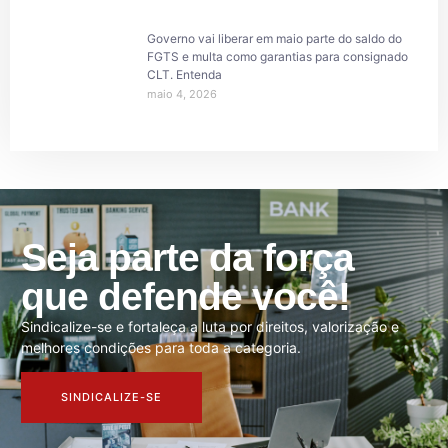
Governo vai liberar em maio parte do saldo do
FGTS e multa como garantias para consignado
CLT. Entenda
maio 4, 2026
Seja parte da força
que defende você!
Sindicalize-se e fortaleça a luta por direitos, valorização e
melhores condições para toda a categoria.
SINDICALIZE-SE