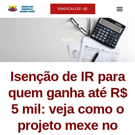
SINDICALIZE-SE
O SINDI
ASSÉDIO MORAL
BLOG
Isenção de IR para
quem ganha até R$
5 mil: veja como o
projeto mexe no