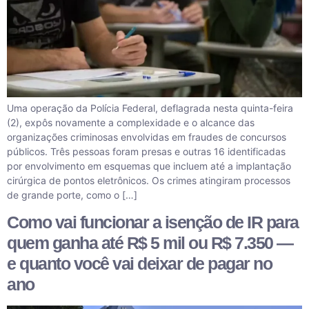
Uma operação da Polícia Federal, deflagrada nesta quinta-feira
(2), expôs novamente a complexidade e o alcance das
organizações criminosas envolvidas em fraudes de concursos
públicos. Três pessoas foram presas e outras 16 identificadas
por envolvimento em esquemas que incluem até a implantação
cirúrgica de pontos eletrônicos. Os crimes atingiram processos
de grande porte, como o […]
Como vai funcionar a isenção de IR para
quem ganha até R$ 5 mil ou R$ 7.350 —
e quanto você vai deixar de pagar no
ano