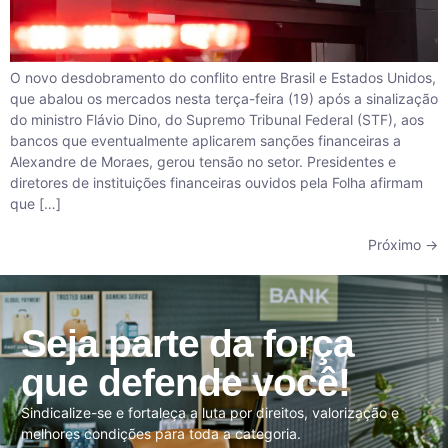
O novo desdobramento do conflito entre Brasil e Estados Unidos,
que abalou os mercados nesta terça-feira (19) após a sinalização
do ministro Flávio Dino, do Supremo Tribunal Federal (STF), aos
bancos que eventualmente aplicarem sanções financeiras a
Alexandre de Moraes, gerou tensão no setor. Presidentes e
diretores de instituições financeiras ouvidos pela Folha afirmam
que […]
Próximo
→
Seja parte da força
que defende você!
Sindicalize-se e fortaleça a luta por direitos, valorização e
melhores condições para toda a categoria.