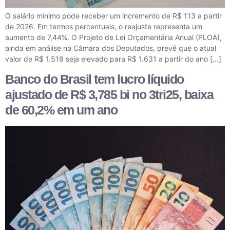
O salário mínimo pode receber um incremento de R$ 113 a partir
de 2026. Em termos percentuais, o reajuste representa um
aumento de 7,44%. O Projeto de Lei Orçamentária Anual (PLOA),
ainda em análise na Câmara dos Deputados, prevê que o atual
valor de R$ 1.518 seja elevado para R$ 1.631 a partir do ano […]
Banco do Brasil tem lucro líquido
ajustado de R$ 3,785 bi no 3tri25, baixa
de 60,2% em um ano