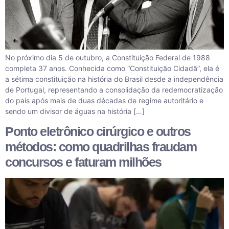
No próximo dia 5 de outubro, a Constituição Federal de 1988
completa 37 anos. Conhecida como “Constituição Cidadã”, ela é
a sétima constituição na história do Brasil desde a independência
de Portugal, representando a consolidação da redemocratização
do país após mais de duas décadas de regime autoritário e
sendo um divisor de águas na história […]
Ponto eletrônico cirúrgico e outros
métodos: como quadrilhas fraudam
concursos e faturam milhões