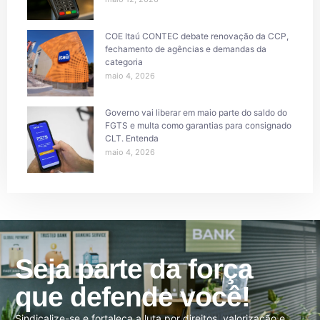
COE Itaú CONTEC debate renovação da CCP,
fechamento de agências e demandas da
categoria
maio 4, 2026
Governo vai liberar em maio parte do saldo do
FGTS e multa como garantias para consignado
CLT. Entenda
maio 4, 2026
Seja parte da força
que defende você!
Sindicalize-se e fortaleça a luta por direitos, valorização e