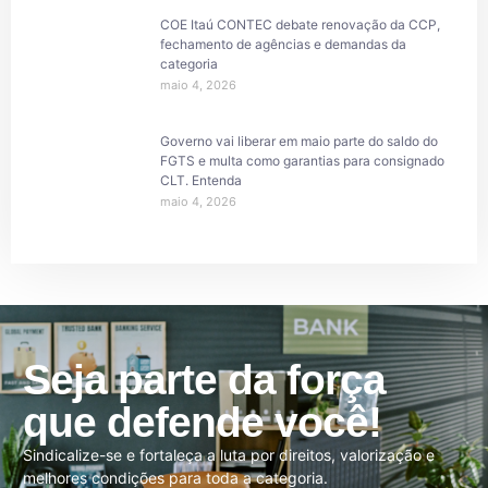
COE Itaú CONTEC debate renovação da CCP,
fechamento de agências e demandas da
categoria
maio 4, 2026
Governo vai liberar em maio parte do saldo do
FGTS e multa como garantias para consignado
CLT. Entenda
maio 4, 2026
Seja parte da força
que defende você!
Sindicalize-se e fortaleça a luta por direitos, valorização e
melhores condições para toda a categoria.