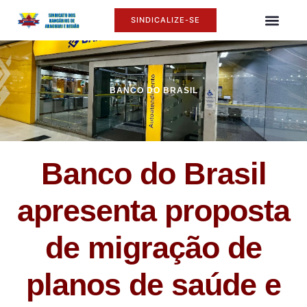
SINDICALIZE-SE
O SINDI
ASSÉDIO MORAL
BANCO DO BRASIL
Banco do Brasil
apresenta proposta
de migração de
planos de saúde e